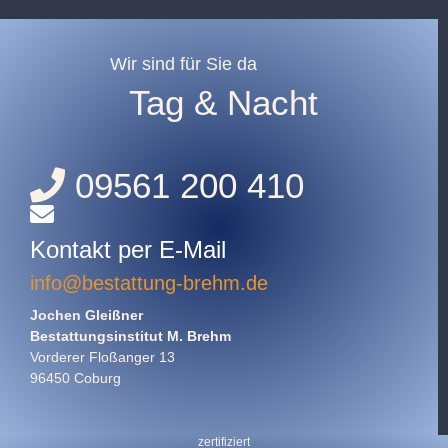
Wir sind für Sie da
Tag & Nacht
09561 200 410
Kontakt per E-Mail
info@bestattung-brehm.de
Jochen Gleißner
Bestattungsinstitut M. Brehm
Vorderer Floßanger 13
96450 Coburg
zertifiziert